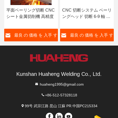
平面ベーリング切断 CNC
CNC 切断システム ベーリ
シート金属切削機 高精度
ングヘッド 切断 6-9 軸 リ
ンク 加工
す
最良 の 価格 を 入手 す
最良 の 価格 を 入手 す
る
る
Kunshan Huaheng Welding Co., Ltd.
huaheng1995@gmail.com
+86-512-57328118
99号 武宗江路 昆山 江蘇 PR.中国PC215334