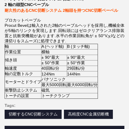
2 軸の頭型CNCベーブル
耐久性のあるCNC切断システム 2軸頭を持つCNC切断ベーベル
プロカットベーブル
Procut Bevelは輸入された2軸のベーブルヘッドを採用し,機械全体
が5軸のリンクを実現します.回転頭にはゼロクリアランス排除装
置と抗衝突機能があります.水平の作業回転角が ± 50°V,y,lなどの
溝切りをスムーズに処理できます.
軸
A (ヘッド軸)
B (タッチ軸)
作業位置
横軸
± 90°最大
± 90°最大
傾き頭
± 50°作業
± 50°作業
軸速度
40回転/分
29回転/分
軸の定数トルク
124Nm
144Nm
パナソニック
モーターとドライブ
最大5000回転
最大6000回転/分
衝撃防止システム
磁気
トーチの設置
トーチクランプ
Tags:
切断するCNC切断システム
高精度CNC金属切断機