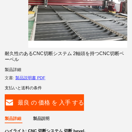
耐久性のあるCNC切断システム 2軸頭を持つCNC切断ベ
ーベル
製品詳細
文書:
製品説明書 PDF
支払いと送料の条件
最良 の 価格 を 入手 する
製品詳細
製品説明
ハイライト:
CNC 切断システム 切断 bevel
,