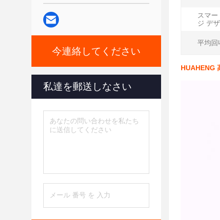
スマー
ジ デザ
平均回
今連絡してください
HUAHEN
私達を郵送しなさい