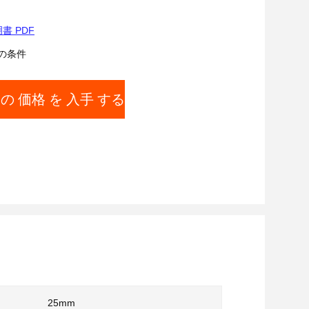
書 PDF
の条件
 の 価格 を 入手 する
25mm