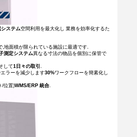
蔵システム
空間利用を最大化し 業務を効率化するた
 で,地面積が限られている施設に最適です.
子測定システム
異なる寸法の物品を個別に保管で
そして
1日々の取引
.
でエラーを減少します
30%
ワークフローを簡素化し
/位置)
WMS/ERP 統合
.