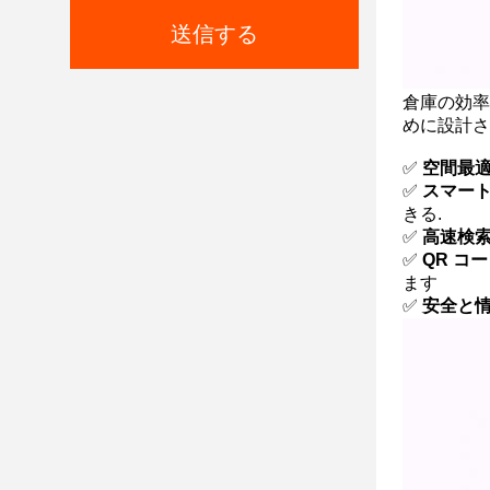
送信する
倉庫の効率
めに設計さ
✅
空間最
✅
スマート
きる.
✅
高速検
✅
QR コ
ます
✅
安全と