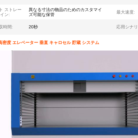
ト ストレー
異なる寸法の物品のためのカスタマイ
最大速度:
イン:
ズ可能な保管
収時間:
20秒
応用シナリ
G 高密度 エレベーター 垂直 キャロセル 貯蔵 システム