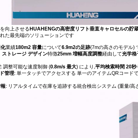
を向上させる
HUAHENGの高密度リフト垂直キャロセルの貯
れた最先端のソリューションです
適化
業績
180m2 容量
について
6.9m2の足跡
(7mの高さのモデル)
 ストレージ デザイン
特徴
25mm 増幅高度調整
経由して
光学格
索
: 調整可能な速度制御 (
0.8m/s 最大
) により,
平均検索時間 20秒
ード管理
: 単一タッチでアクセスする 単一のアイテムQRコード
情報
: リアルタイムで在庫を追跡する統合検出システム (重量/高さ