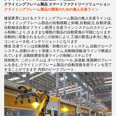
クライミングフレーム製品 スマートファクトリーソリューション
クライミングフレーム製品の製造のための無人生産ライン
建築業界におけるクライミングフレーム製品の無人生産ラインは,
クライミングフレーム部品の自動積載と卸載,自動組立,自動溶接,
自動輸送自動オフライン処理と生産ラインシステムのスケジュー
ル制御により,さまざまな種類の製品の自動変換が可能になります.
自動的に収集されるものこの技術により,工場の製造は本当に無人,
コンピュータ化,インテリジェントになります
構造:生産ラインは自動積載・卸載ロボットシステム,自動グループ
システム,自動ロボット溶接システム,自動物流輸送ラインで構成さ
れています.自動除塵室生産ラインの制御システムです
技術能力: このシステムは,すべてのレール,歩道板,保護網のフレー
ムを含む,クライミングフレーム製品の自動溶接生産ラインを完了
することができます.内部のピークプレート.