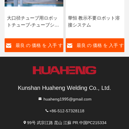
大口径チューブ用ロボッ
華恒 教示不要ロボット溶
トチューブ-チューブシー
接システム
ト溶接システム
す
最良 の 価格 を 入手 す
最良 の 価格 を 入手 す
る
る
Kunshan Huaheng Welding Co., Ltd.
huaheng1995@gmail.com
+86-512-57328118
99号 武宗江路 昆山 江蘇 PR.中国PC215334